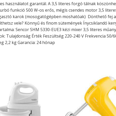
s használatot garantál. A 3,5 literes forgó tálnak köszön
turbó funkció 500 W-os erős, mégis csendes motor 3,5 litere
gasztó karok (mosogatógépben moshatóak) ️ Dönthető fej a
 készíthetsz vele? Könnyű és finom sütemények Ínycsiklandó 
rtalma: Sencor SHM 5330-EUE3 kézi mixer 3,5 literes műany
k: Tulajdonság Érték Feszültség 220-240 V Frekvencia 50/60
g 2,2 kg Garancia: 24 hónap