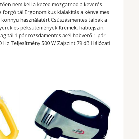
hetően nem kell a kezed mozgatnod a keverés
s forgó tál Ergonomikus kialakítás a kényelmes
 könnyű használatért Csúszásmentes talpak a
kenyerek és péksütemények Krémek, habtejszín,
ag tál 1 pár rozsdamentes acél habverő 1 pár
 Hz Teljesítmény 500 W Zajszint 79 dB Hálózati