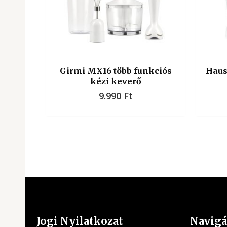
Girmi MX16 több funkciós
Haus
kézi keverő
9.990
Ft
Jogi Nyilatkozat
Navigá