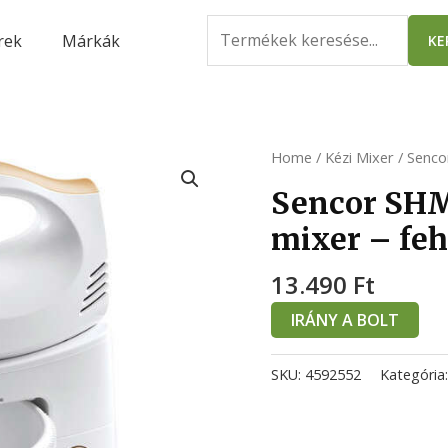
Search
rek
Márkák
KE
for:
Home
/
Kézi Mixer
/ Senco
Sencor SHM
mixer – feh
13.490
Ft
IRÁNY A BOLT
SKU:
4592552
Kategória