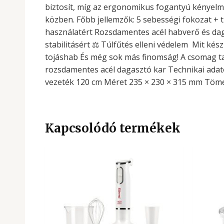
biztosít, míg az ergonomikus fogantyú kényelme
közben. Főbb jellemzők: 5 sebességi fokozat + 
használatért Rozsdamentes acél habverő és da
stabilitásért ⚖️ Túlfűtés elleni védelem ️ Mit
tojáshab És még sok más finomság! A csomag ta
rozsdamentes acél dagasztó kar Technikai adato
vezeték 120 cm Méret 235 × 230 × 315 mm Töme
Kapcsolódó termékek