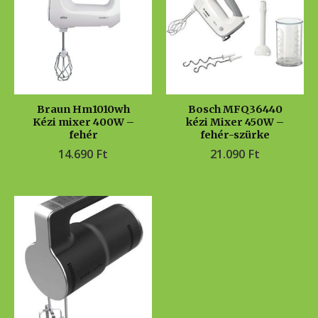
Braun Hm1010wh
Bosch MFQ36440
Kézi mixer 400W –
kézi Mixer 450W –
fehér
fehér-szürke
14.690
Ft
21.090
Ft