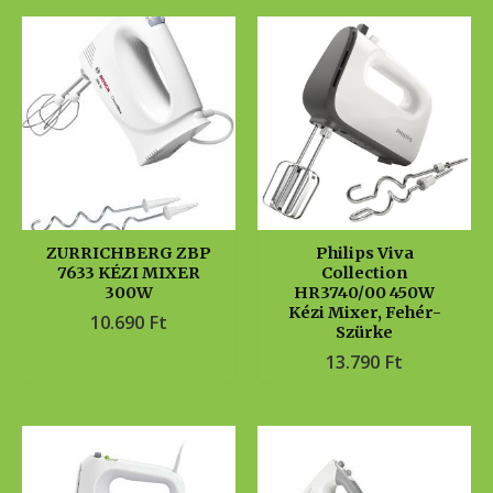
ZURRICHBERG ZBP
Philips Viva
7633 KÉZI MIXER
Collection
300W
HR3740/00 450W
Kézi Mixer, Fehér-
10.690
Ft
Szürke
13.790
Ft