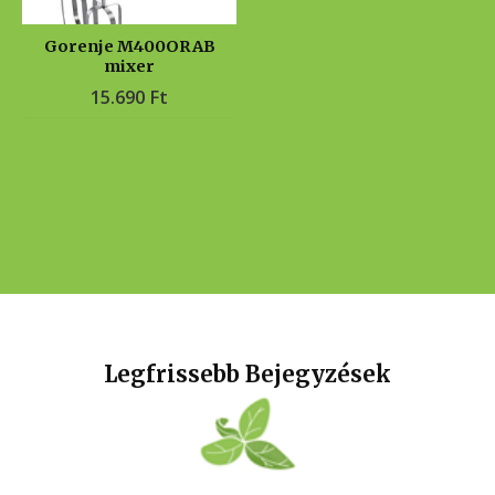
Gorenje M400ORAB
mixer
15.690
Ft
Legfrissebb Bejegyzések