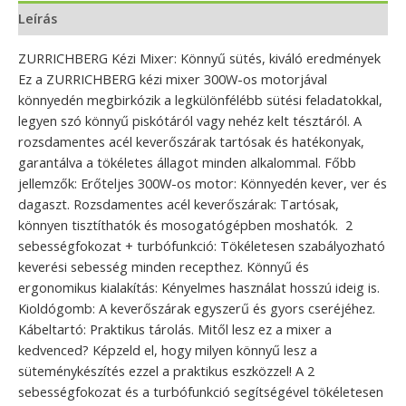
Leírás
ZURRICHBERG Kézi Mixer: Könnyű sütés, kiváló eredmények
Ez a ZURRICHBERG kézi mixer 300W-os motorjával
könnyedén megbirkózik a legkülönfélébb sütési feladatokkal,
legyen szó könnyű piskótáról vagy nehéz kelt tésztáról. A
rozsdamentes acél keverőszárak tartósak és hatékonyak,
garantálva a tökéletes állagot minden alkalommal. Főbb
jellemzők: Erőteljes 300W-os motor: Könnyedén kever, ver és
dagaszt. Rozsdamentes acél keverőszárak: Tartósak,
könnyen tisztíthatók és mosogatógépben moshatók. ️ 2
sebességfokozat + turbófunkció: Tökéletesen szabályozható
keverési sebesség minden recepthez. Könnyű és
ergonomikus kialakítás: Kényelmes használat hosszú ideig is.
Kioldógomb: A keverőszárak egyszerű és gyors cseréjéhez.
Kábeltartó: Praktikus tárolás. Mitől lesz ez a mixer a
kedvenced? Képzeld el, hogy milyen könnyű lesz a
süteménykészítés ezzel a praktikus eszközzel! A 2
sebességfokozat és a turbófunkció segítségével tökéletesen