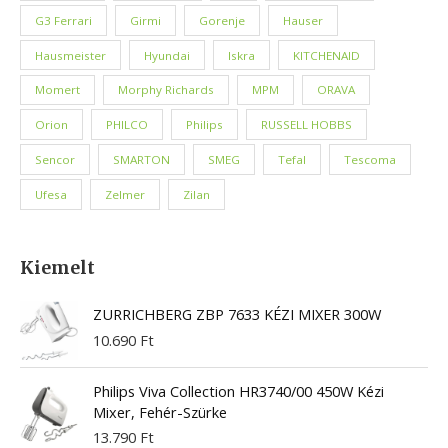
G3 Ferrari
Girmi
Gorenje
Hauser
Hausmeister
Hyundai
Iskra
KITCHENAID
Momert
Morphy Richards
MPM
ORAVA
Orion
PHILCO
Philips
RUSSELL HOBBS
Sencor
SMARTON
SMEG
Tefal
Tescoma
Ufesa
Zelmer
Zilan
Kiemelt
ZURRICHBERG ZBP 7633 KÉZI MIXER 300W
10.690
Ft
Philips Viva Collection HR3740/00 450W Kézi
Mixer, Fehér-Szürke
13.790
Ft