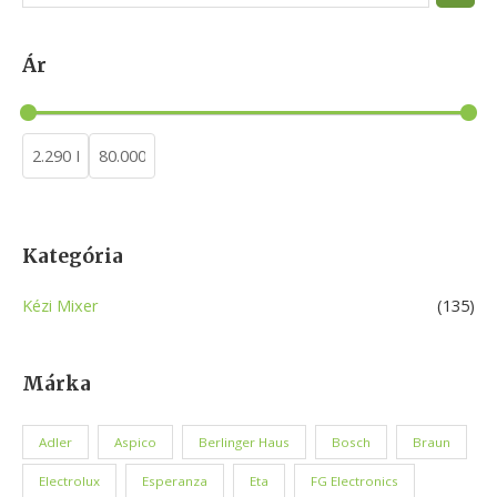
e
a
Ár
r
c
h
Kategória
Kézi Mixer
(135)
Márka
Adler
Aspico
Berlinger Haus
Bosch
Braun
Electrolux
Esperanza
Eta
FG Electronics