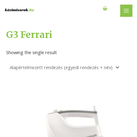
Skip
to
MAI
content
MEN
G3 Ferrari
Showing the single result