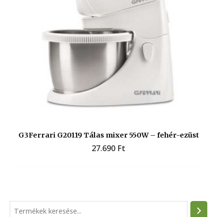
G3Ferrari G20119 Tálas mixer 550W – fehér-ezüst
27.690
Ft
S