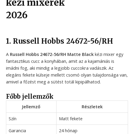
kézi mixerek
2026
1. Russell Hobbs 24672-56/RH
A
Russell Hobbs 24672-56/RH Matte Black
kézi mixer egy
fantasztikus cucc a konyhában, amit az a kajamániás is
imádni fog, aki mindig a legjobb cuccokra vadászik. Az
elegáns fekete külseje mellett csomó olyan tulajdonsága van,
amivel a főzést meg a sütést totál kipipálhatod.
Főbb jellemzők
Jellemző
Részletek
Szín
Matt fekete
Garancia
24 hónap