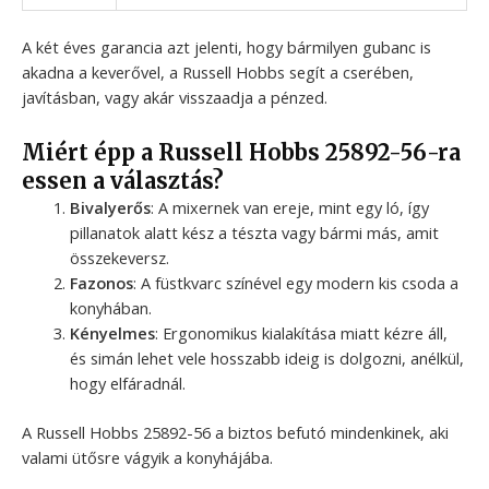
A két éves garancia azt jelenti, hogy bármilyen gubanc is
akadna a keverővel, a Russell Hobbs segít a cserében,
javításban, vagy akár visszaadja a pénzed.
Miért épp a Russell Hobbs 25892-56-ra
essen a választás?
Bivalyerős
: A mixernek van ereje, mint egy ló, így
pillanatok alatt kész a tészta vagy bármi más, amit
összekeversz.
Fazonos
: A füstkvarc színével egy modern kis csoda a
konyhában.
Kényelmes
: Ergonomikus kialakítása miatt kézre áll,
és simán lehet vele hosszabb ideig is dolgozni, anélkül,
hogy elfáradnál.
A Russell Hobbs 25892-56 a biztos befutó mindenkinek, aki
valami ütősre vágyik a konyhájába.