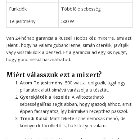
Funkciók
Többféle sebesség
Teljesítmény
500 W
Van 24 hónap garancia a Russell Hobbs kézi mixerre, ami azt
jelenti, hogy ha valami gubanc lenne, simán cserélik, javítják
vagy visszaküldik a pénzed. Ez a garancia ad egy kis nyugit,
hogy gond nélkül használhatod.
Miért válasszuk ezt a mixert?
Atom Teljesítmény
: 500 wattal dolgozik, úgyhogy
pillanatok alatt simává varázsolja a tésztát.
Gyerekjáték a Kezelés
: A változtatható
sebességállítás segít abban, hogy igazodj ahhoz, amit
éppen facsargatsz, így bármilyen recepthez passzol.
Trendi Külső
: Matt fekete színe nemcsak menő, de
könnyen letörölhető is, ha kilöttyen valami.