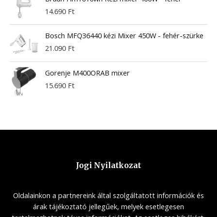
14.690
Ft
Bosch MFQ36440 kézi Mixer 450W - fehér-szürke
21.090
Ft
Gorenje M400ORAB mixer
15.690
Ft
Jogi Nyilatkozat
Oldalainkon a partnereink által szolgáltatott információk és
árak tájékoztató jellegűek, melyek esetlegesen