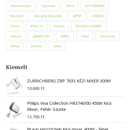
Hausmeister
Hyundai
Iskra
KITCHENAID
Momert
Morphy Richards
MPM
ORAVA
Orion
PHILCO
Philips
RUSSELL HOBBS
Sencor
SMARTON
SMEG
Tefal
Tescoma
Ufesa
Zelmer
Zilan
Kiemelt
ZURRICHBERG ZBP 7633 KÉZI MIXER 300W
10.690
Ft
Philips Viva Collection HR3740/00 450W Kézi
Mixer, Fehér-Szürke
13.790
Ft
Braun Hm1010wh Kézi mixer 400W - fehér