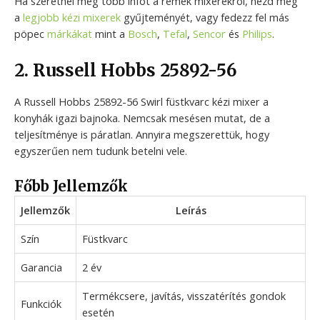
Ha szeretnél még több infót a remek mixerekről, nézd meg
a
legjobb kézi mixerek
gyűjteményét, vagy fedezz fel más
pöpec
márkákat
mint a
Bosch
,
Tefal
,
Sencor
és
Philips
.
2. Russell Hobbs 25892-56
A Russell Hobbs 25892-56 Swirl füstkvarc kézi mixer a
konyhák igazi bajnoka. Nemcsak mesésen mutat, de a
teljesítménye is páratlan. Annyira megszerettük, hogy
egyszerűen nem tudunk betelni vele.
Főbb Jellemzők
Jellemzők
Leírás
Szín
Füstkvarc
Garancia
2 év
Termékcsere, javítás, visszatérítés gondok
Funkciók
esetén