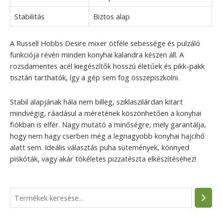
Stabilitás
Biztos alap
A Russell Hobbs Desire mixer ötféle sebessége és pulzáló
funkciója révén minden konyhai kalandra készen áll. A
rozsdamentes acél kiegészítők hosszú életűek és pikk-pakk
tisztán tarthatók, így a gép sem fog összepiszkolni.
Stabil alapjának hála nem billeg, sziklaszilárdan kitart
mindvégig, ráadásul a méretének köszönhetően a konyhai
fiókban is elfér. Nagy mutató a minőségre, mely garantálja,
hogy nem hagy cserben még a legnagyobb konyhai hajcihő
alatt sem. Ideális választás puha sütemények, könnyed
piskóták, vagy akár tökéletes pizzatészta elkészítéséhez!
S
e