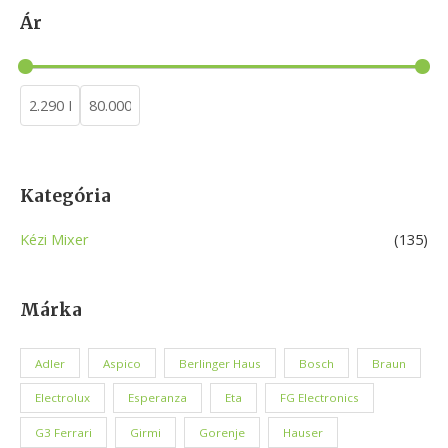
a
Ár
r
c
h
Kategória
Kézi Mixer
(135)
Márka
Adler
Aspico
Berlinger Haus
Bosch
Braun
Electrolux
Esperanza
Eta
FG Electronics
G3 Ferrari
Girmi
Gorenje
Hauser