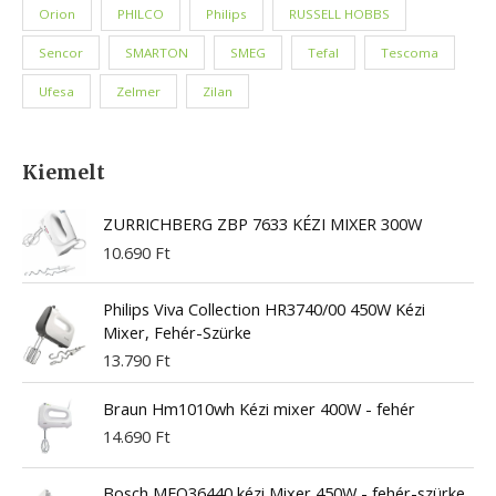
Orion
PHILCO
Philips
RUSSELL HOBBS
Sencor
SMARTON
SMEG
Tefal
Tescoma
Ufesa
Zelmer
Zilan
Kiemelt
ZURRICHBERG ZBP 7633 KÉZI MIXER 300W
10.690
Ft
Philips Viva Collection HR3740/00 450W Kézi
Mixer, Fehér-Szürke
13.790
Ft
Braun Hm1010wh Kézi mixer 400W - fehér
14.690
Ft
Bosch MFQ36440 kézi Mixer 450W - fehér-szürke