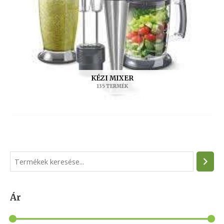
KÉZI MIXER
135 TERMÉK
S
e
a
Ár
r
c