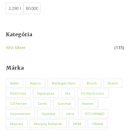
h
Kategória
Kézi Mixer
(135)
Márka
Adler
Aspico
Berlinger Haus
Bosch
Braun
Electrolux
Esperanza
Eta
FG Electronics
G3 Ferrari
Girmi
Gorenje
Hauser
Hausmeister
Hyundai
Iskra
KITCHENAID
Momert
Morphy Richards
MPM
ORAVA